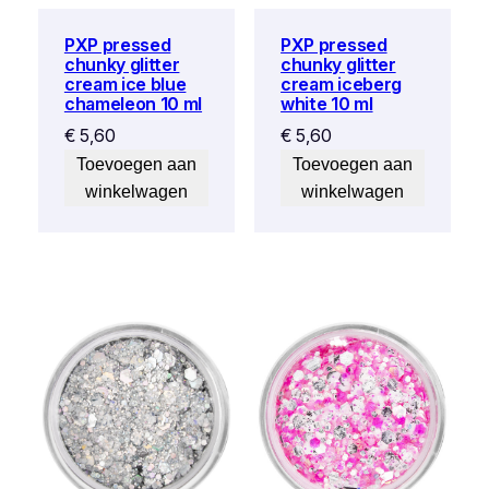
PXP pressed
PXP pressed
chunky glitter
chunky glitter
cream ice blue
cream iceberg
chameleon 10 ml
white 10 ml
€
5,60
€
5,60
Toevoegen aan
Toevoegen aan
winkelwagen
winkelwagen