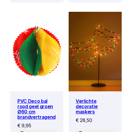
PVC Deco bal
Verlichte
rood geel groen
decoratie
Ø60 cm
maskers
brandvertragend
€
28,50
€
9,95