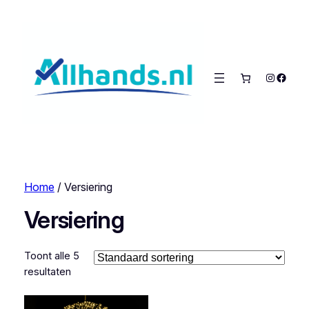
Instagra
Faceb
Home
/ Versiering
Versiering
Toont alle 5
resultaten