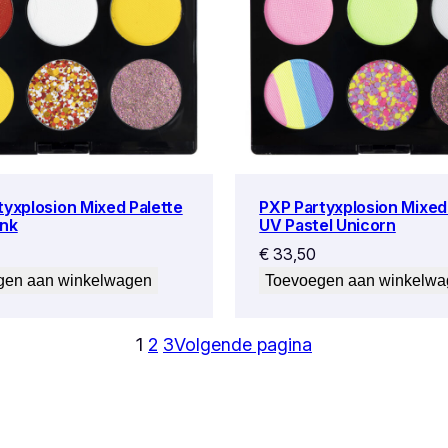
tyxplosion Mixed Palette
PXP Partyxplosion Mixed
nk
UV Pastel Unicorn
€
33,50
gen aan winkelwagen
Toevoegen aan winkelw
1
2
3
Volgende pagina