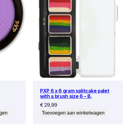
PXP 6 x 6 gram splitcake palet
with a brush size 6 – B.
€
29,99
agen
Toevoegen aan winkelwagen