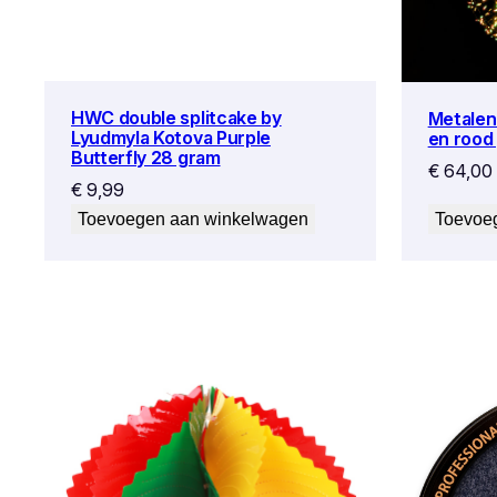
HWC double splitcake by
Metalen
Lyudmyla Kotova Purple
en rood
Butterfly 28 gram
€
64,00
€
9,99
Toevoegen aan winkelwagen
Toevoe