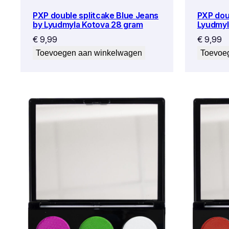
PXP double splitcake Blue Jeans
PXP doub
by Lyudmyla Kotova 28 gram
Lyudmyl
€
9,99
€
9,99
Toevoegen aan winkelwagen
Toevoe