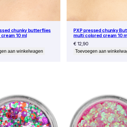
ssed chunky butterflies
PXP pressed chunky Butt
x cream 10 ml
multi colored cream 10 m
€
12,90
gen aan winkelwagen
Toevoegen aan winkelw