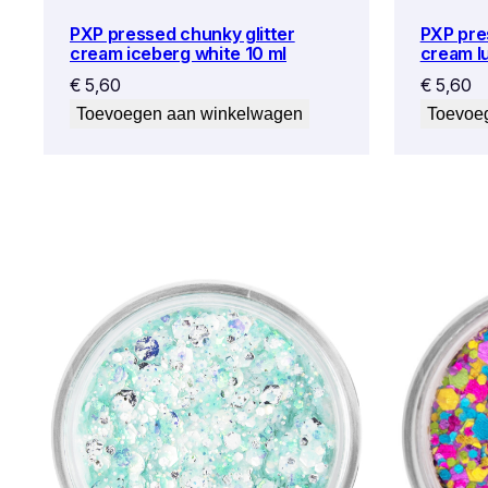
PXP pressed chunky glitter
PXP pre
cream iceberg white 10 ml
cream lu
€
5,60
€
5,60
Toevoegen aan winkelwagen
Toevoe