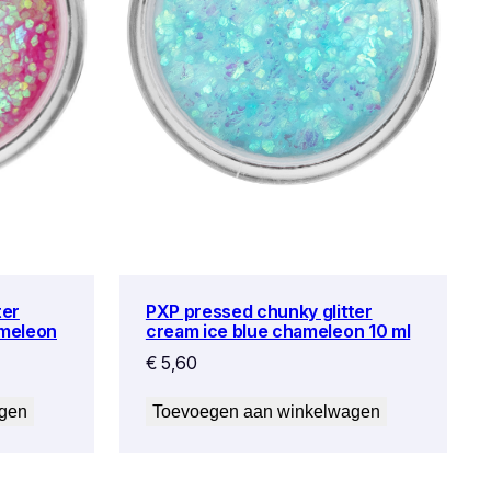
ter
PXP pressed chunky glitter
ameleon
cream ice blue chameleon 10 ml
€
5,60
agen
Toevoegen aan winkelwagen