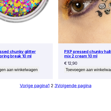
ssed chunky glitter
PXP pressed chunky hal
pring break 10 ml
mix 2 cream 10 ml
€
12,90
gen aan winkelwagen
Toevoegen aan winkelw
Vorige pagina
1
2
3
Volgende pagina