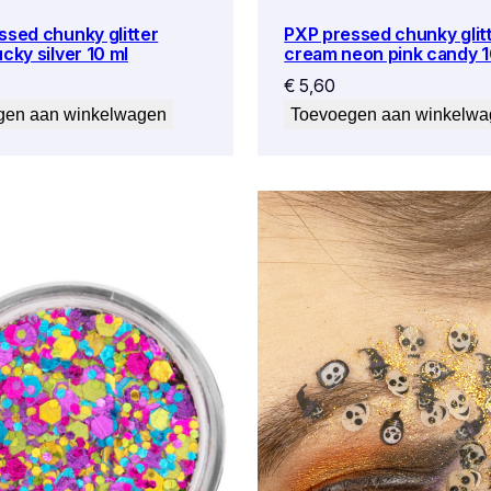
ssed chunky glitter
PXP pressed chunky glit
cky silver 10 ml
cream neon pink candy 1
€
5,60
gen aan winkelwagen
Toevoegen aan winkelw