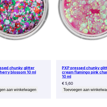
ssed chunky glitter
PXP pressed chunky glit
herry blossom 10 ml
cream flamingo pink ch
10 ml
€
5,60
gen aan winkelwagen
Toevoegen aan winkelw