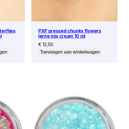
erflies
PXP pressed chunky flowers
l
lente mix cream 10 ml
€
12,50
agen
Toevoegen aan winkelwagen