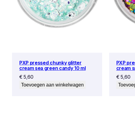
PXP pressed chunky glitter
PXP pre
cream sea green candy 10 ml
cream s
€
5,60
€
5,60
Toevoegen aan winkelwagen
Toevoe