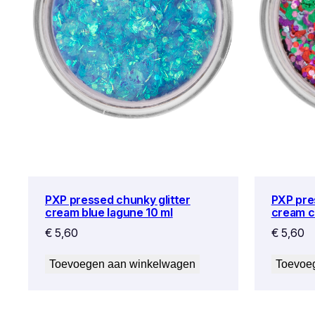
PXP pressed chunky glitter
PXP pre
cream blue lagune 10 ml
cream c
€
5,60
€
5,60
Toevoegen aan winkelwagen
Toevoe