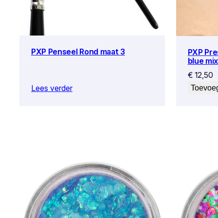
PXP Penseel Rond maat 3
PXP Pre
blue mi
€
12,50
Lees verder
Toevoe