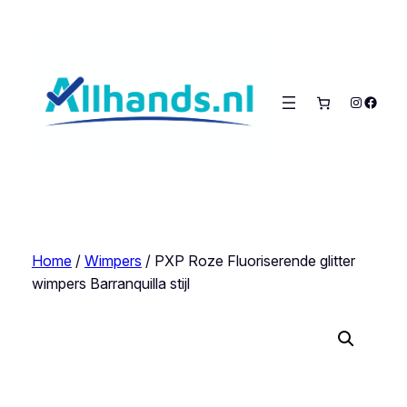
Ga
naar
de
inhoud
Instagra
Faceb
Home
/
Wimpers
/ PXP Roze Fluoriserende glitter
wimpers Barranquilla stijl