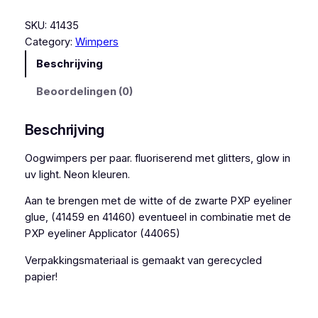
X
P
SKU:
41435
R
Category:
Wimpers
o
Beschrijving
z
e
Beoordelingen (0)
F
l
Beschrijving
u
o
Oogwimpers per paar. fluoriserend met glitters, glow in
r
uv light. Neon kleuren.
i
Aan te brengen met de witte of de zwarte PXP eyeliner
s
glue, (41459 en 41460) eventueel in combinatie met de
e
PXP eyeliner Applicator (44065)
r
e
Verpakkingsmateriaal is gemaakt van gerecycled
n
papier!
d
e
g